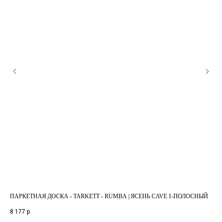
ПАРКЕТНАЯ ДОСКА - TARKETT - RUMBA | ЯСЕНЬ CAVE 1-ПОЛОСНЫЙ
ПА
3-
8 177
р.
3 8