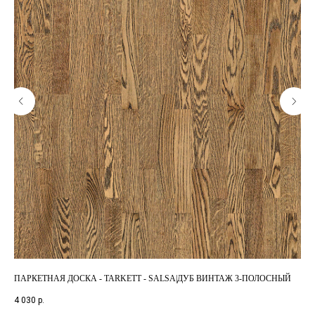
ПАРКЕТНАЯ ДОСКА - TARKETT - SALSA|ДУБ ВИНТАЖ 3-ПОЛОСНЫЙ
ПА
WA
4 030
р.
9 3