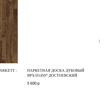
ARKETT -
ПАРКЕТНАЯ ДОСКА ДУБОВЫЙ
ПАР
ЯРЪ D14507 ДОСТОЕВСКИЙ
TAN
1-
5 600
р.
6 34