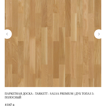
ПАРКЕТНАЯ ДОСКА - TARKETT - SALSA PREMIUM | ДУБ ТОПАЗ 3-
ПА
ПОЛОСНЫЙ
ПО
4 047
р.
9 3