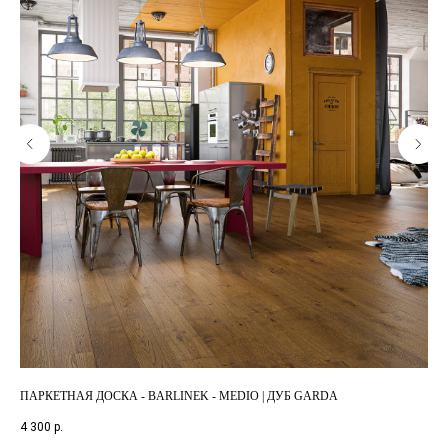
ПАРКЕТНАЯ ДОСКА - BARLINEK - MEDIO | ДУБ GARDA
ПА
ПО
4 300
р.
4 0