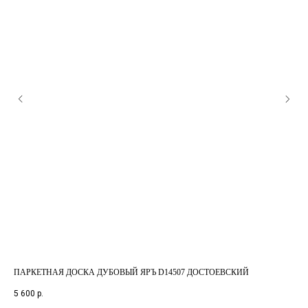
ПАРКЕТНАЯ ДОСКА ДУБОВЫЙ ЯРЪ D14507 ДОСТОЕВСКИЙ
ПА
5 600
р.
8 1