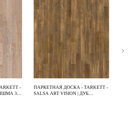
ARKETT -
ПАРКЕТНАЯ ДОСКА - TARKETT -
ПАР
ЯШМА 3-
SALSA ART VISION | ДУБ
ЯРЪ
CHOCOLATE SENSATION 3-
5 60
ПОЛОСНЫЙ