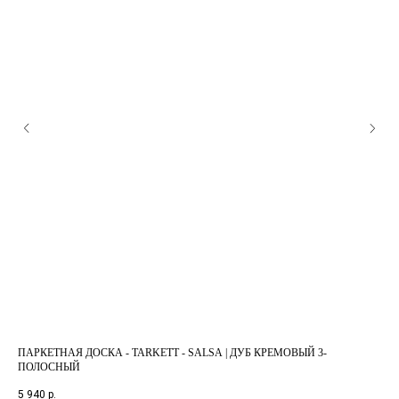
ПАРКЕТНАЯ ДОСКА - TARKETT - SALSA | ДУБ КРЕМОВЫЙ 3-
ПА
ПОЛОСНЫЙ
4 3
5 940
р.