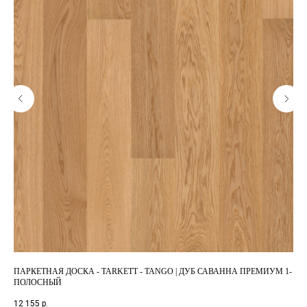
ПАРКЕТНАЯ ДОСКА - TARKETT - TANGO | ДУБ САВАННА ПРЕМИУМ 1-
ПА
ПОЛОСНЫЙ
МА
12 155
р.
3 9