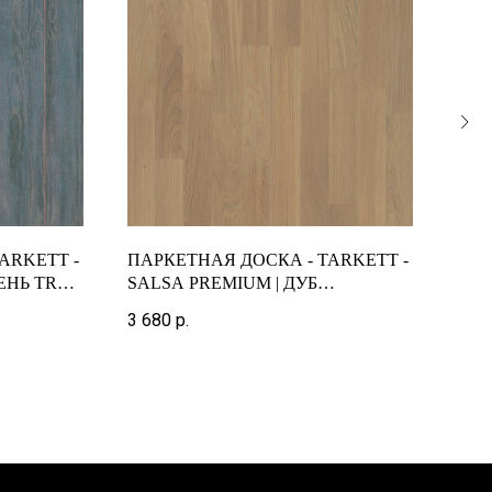
ARKETT -
ПАРКЕТНАЯ ДОСКА - TARKETT -
ПАР
СЕНЬ TRUE
SALSA PREMIUM | ДУБ
PRI
ЛАЙМСТОУН 3-ПОЛОСНЫЙ
OAK
3 680
р.
3 85