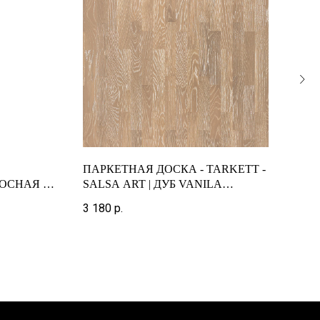
ПАРКЕТНАЯ ДОСКА - TARKETT -
ПАР
ОСНАЯ |
SALSA ART | ДУБ VANILA
TAN
CLOUDS 3-ПОЛОСНЫЙ
JOH
3 180
р.
9 22