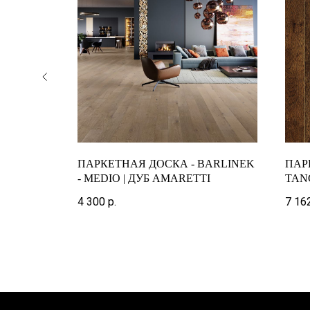
ARKETT -
ПАРКЕТНАЯ ДОСКА - BARLINEK
ПАР
Б
- MEDIO | ДУБ AMARETTI
TANG
Й
ПОЛ
4 300
р.
7 16