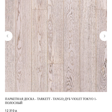
ПАРКЕТНАЯ ДОСКА - TARKETT - TANGO| ДУБ VIOLET TOKYO 1-
ПА
ПОЛОСНЫЙ
ПО
12 310
р.
4 0