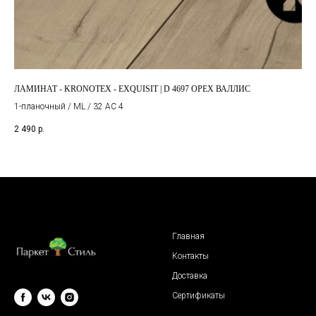
ЛАМИНАТ - KRONOTEX - EXQUISIT | D 4697 ОРЕХ ВАЛЛИС
ЛАМ
1-планочный / ML / 32 AC 4
2 490
р.
3 4
Главная
Контакты
Доставка
Сертификаты