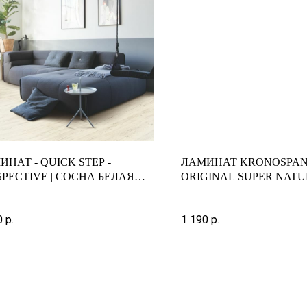
НАТ - QUICK STEP -
ЛАМИНАТ KRONOSPA
SPECTIVE | СОСНА БЕЛАЯ
ORIGINAL SUPER NATU
РТАЯ | PER1235
BEDROCK OAK
0
р.
1 190
р.