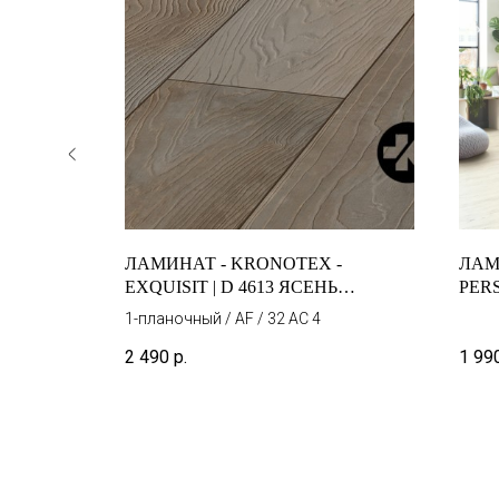
 -
ЛАМИНАТ - KRONOTEX -
ЛАМИ
НЫЙ
EXQUISIT | D 4613 ЯСЕНЬ
PER
МЕДНЫЙ
ЗАТЕ
1-планочный / AF / 32 AC 4
2 490
р.
1 99