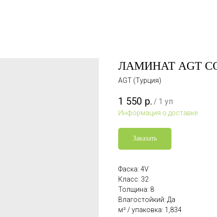
ЛАМИНАТ AGT СО
AGT (Турция)
1 550
р.
/
1 уп
Информация о доставке
Заказать
Фаска: 4V
Класс: 32
Толщина: 8
Влагостойкий: Да
м² / упаковка: 1,834