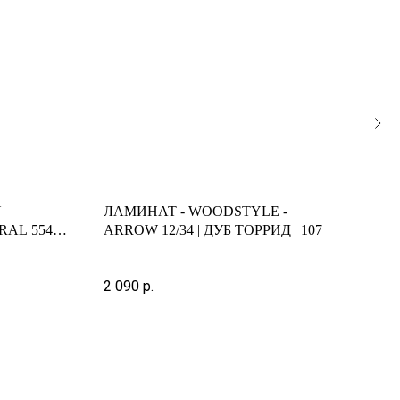
N
ЛАМИНАТ - WOODSTYLE -
ЛАМ
RAL 5541
ARROW 12/34 | ДУБ ТОРРИД | 107
AMA
СЕР
Арти
1-пл
2 090
р.
3 10