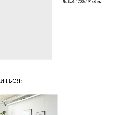
ДxШxВ: 1200x191x8 мм
ИТЬСЯ: