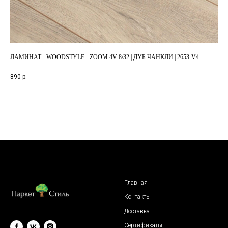
ЛАМИНАТ - WOODSTYLE - ZOOM 4V 8/32 | ДУБ ЧАНКЛИ | 2653-V4
ЛАМ
05
Арт
890
р.
2 5
Главная
Контакты
Доставка
Сертификаты