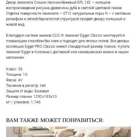
Декор ламината Ольхон песочно-бежевый EPL 142 — изящное
воспроизведение рисунка древесины дуба в светлой цветовой гамме.
Отделка поверхности ламината — ST12 натуральные поры N — с матовым
рельефом и лёгкой бархатистой структурой придаёт декору изящный и
живой вид.
Благодаря системе замков CLIC it! ламинат Egger Classic монтируется
плавающим способом без клея и подходит для теплых полов. Все декоры
коллекции Egger PRO Classic имеют стандартный размер планок. Купить
ламинат Egger в Коломне с доставкой или самовывозом можно в наших
магазинах.
Класс: 33
Толщина: 10
Фаска: 4V
Тиснение в регистр: Нет
Защита от воды: Базовая
Размер планки: 1292x193х10
м² / упаковка: 1,746
ВАМ ТАКЖЕ МОЖЕТ ПОНРАВИТЬСЯ: