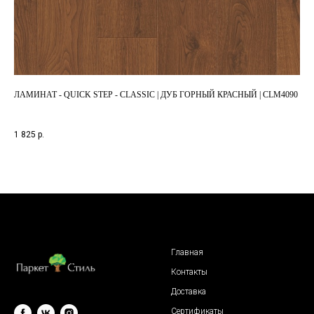
ЛАМИНАТ - QUICK STEP - CLASSIC | ДУБ ГОРНЫЙ КРАСНЫЙ | CLM4090
ЛА
СВЕ
1 825
р.
3 1
Главная
Контакты
Доставка
Сертификаты