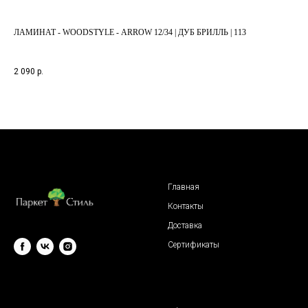
ЛАМИНАТ - WOODSTYLE - ARROW 12/34 | ДУБ БРИЛЛЬ | 113
ЛА
БЕЛ
2 090
р.
3 1
Главная
Контакты
Доставка
Сертификаты
© 2009 "Паркет Стиль"