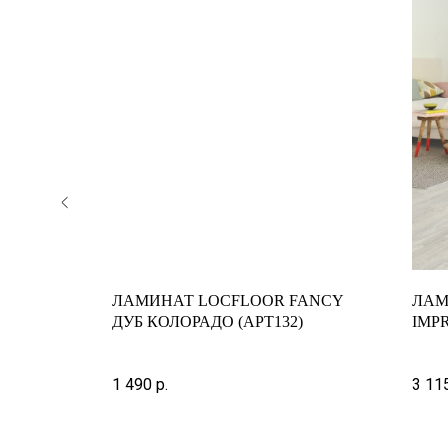
RK 913
ЛАМИНАТ LOCFLOOR FANCY
ЛАМИ
ДУБ КОЛОРАДО (АРТ132)
IMPR
ФАН
| IM
1 490
р.
3 11