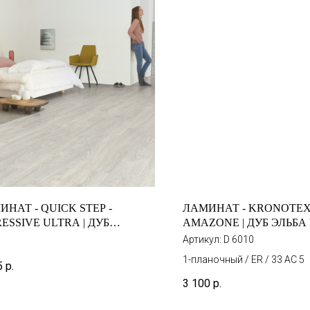
НАТ - QUICK STEP -
ЛАМИНАТ - KRONOTEX
ESSIVE ULTRA | ДУБ
AMAZONE | ДУБ ЭЛЬБА
ТАЗИЙНЫЙ СВЕТЛО-СЕРЫЙ
Артикул:
D 6010
U 3560
1-планочный / ER / 33 AC 5
5
р.
3 100
р.