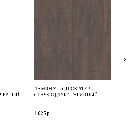
 -
ЛАМИНАТ - QUICK STEP -
ЛАМ
 ЧЕРНЫЙ
CLASSIC | ДУБ СТАРИННЫЙ
12М
ТЕМНЫЙ | CLM1383
1 825
р.
2 20