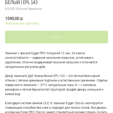
БЕЛЫЙ | EPL 143
EGGER (Россия-Германия)
1590,00
р.
Информация о доставке
Заказать
Ламинат с фаской Egger PRO толщиной 12 мм, 33 класса
износостойкости — надежное напольное покрытие, устойчивое к
царапинам, отлично выдерживает высокие нагрузки и отличается
натуральным рисунком дуба.
Декор ламината Дуб Чезена белый EPL 143 — это теплый бело-серый
оттенок с лёгким кремовым подтоном и естественным свечением. Отделка
поверхности ламината — ST12 натуральные поры N — с матовым
рельефом и лёгкой бархатистой структурой придаёт декору изящный и
живой вид.
Благодаря системе замков CLIC it! ламинат Egger Classic монтируется
плавающим способом без клея и подходит для теплых полов. Все декоры
коллекции Egger PRO Classic имеют стандартный размер планок. Купить