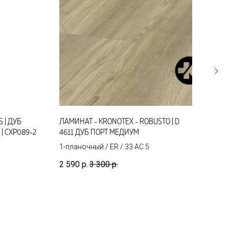
S | ДУБ
ЛАМИНАТ - KRONOTEX - ROBUSTO | D
ЛАМИ
 CXP089-2
4611 ДУБ ПОРТ МЕДИУМ
479
1-планочный / ER / 33 AC 5
1-пл
2 590
р.
3 300
р.
3 65