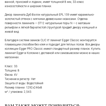
ванной, прихожей и лоджии, имеет толщиной 8 мм, 33 класс
износостойкости и широкие планки.
Декор ламината Дуб Вэлли натуральный EPL 159 имеет карамельно-
золотистый оттенок с мягкими древесными нюансами. Отделка
поверхности ламината — ST12 натуральные поры N — с матовым
рельефом и лёгкой бархатистой структурой придаёт декору изящный и
живой вид.
Благодаря системе замков CLIC it! ламинат Egger Classic монтируется
плавающим способом без клея и подходит для теплых полов. Все декоры
коллекции Egger PRO Classic имеют стандартный размер планок. Купить
ламинат Egger в Коломне с доставкой или самовывозом можно в наших
магазинах.
Класс: 33
Толщина: 8
Фаска: 4V
Тиснение в регистр: Нет
Защита от воды: Водостойкий
Размер планки: 1292x246х8
м² / упаковка: 2,543
ВАМ ТАКЖЕ МОЖЕТ ПОНРАВИТЬСЯ: