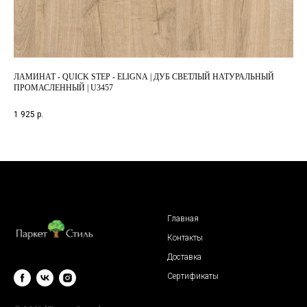
ЛАМИНАТ - QUICK STEP - ELIGNA | ДУБ СВЕТЛЫЙ НАТУРАЛЬНЫЙ
ЛА
ПРОМАСЛЕННЫЙ | U3457
1 7
1 925
р.
Главная
Контакты
Доставка
Сертификаты