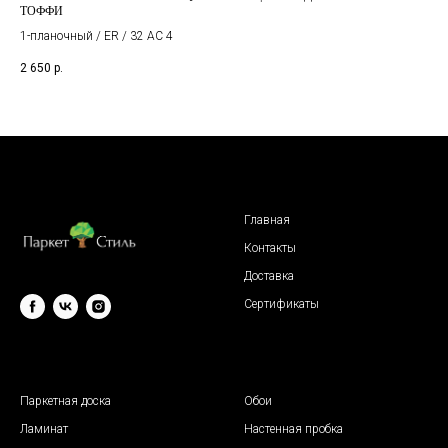
ТОФФИ
EPL
1-планочный / ER / 32 AC 4
2 650
р.
1 0
Главная
Контакты
Доставка
Сертификаты
© 2009 "Паркет Стиль"
Паркетная доска
Обои
Ламинат
Настенная пробка