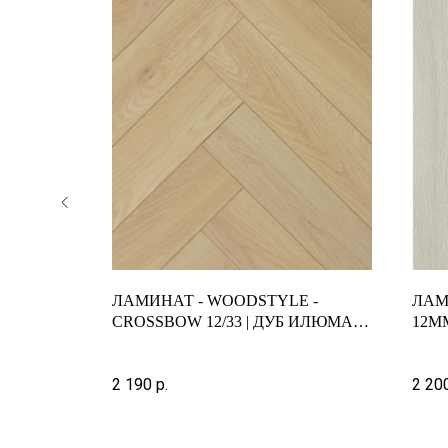
-
ЛАМИНАТ - WOODSTYLE -
ЛАМ
ДУБ
CROSSBOW 12/33 | ДУБ ИЛЮМА |
12ММ
C132
2 190
р.
2 20