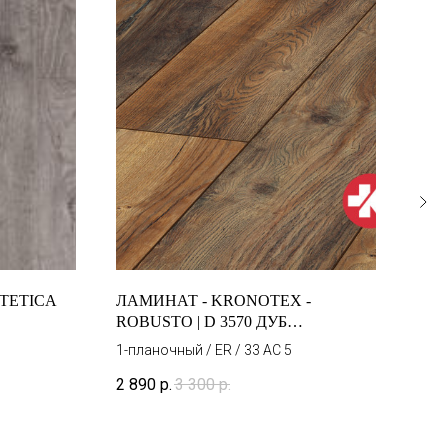
TETICA
ЛАМИНАТ - KRONOTEX -
ЛАМ
ROBUSTO | D 3570 ДУБ
8/32
ПОРТОВЫЙ
1-планочный / ER / 33 AC 5
2 890
р.
3 300
р.
890