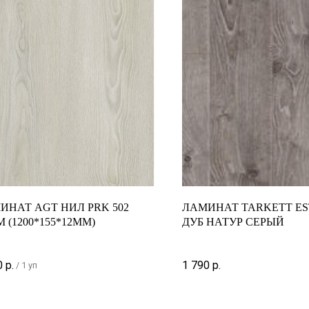
ИНАТ AGT НИЛ PRK 502
ЛАМИНАТ TARKETT ES
 (1200*155*12ММ)
ДУБ НАТУР СЕРЫЙ
0
р.
1 790
р.
/
1 уп