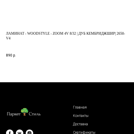
ЛАМИНАТ - WOODSTYLE - ZOOM 4V 8/32 | ДУБ КЕМБРИДЖШИР| 2650-
ЛА
V4
U38
890
р.
1 9
Главная
Контакты
Доставка
Сертификаты