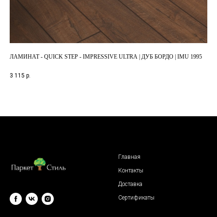
ЛАМИНАТ - QUICK STEP - IMPRESSIVE ULTRA | ДУБ БОРДО | IMU 1995
ЛА
OA
3 115
р.
1 1
Главная
Контакты
Доставка
Сертификаты