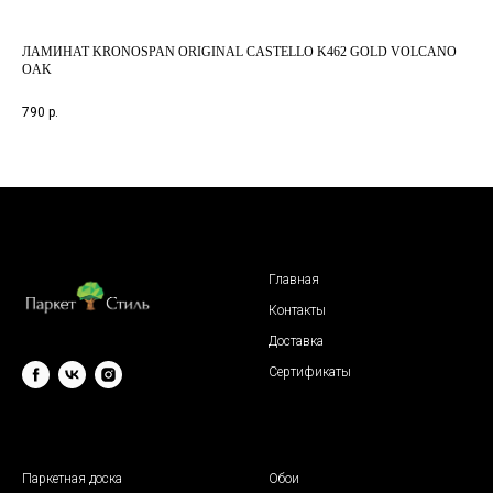
ЛАМИНАТ KRONOSPAN ORIGINAL CASTELLO K462 GOLD VOLCANO
ЛА
OAK
1 4
790
р.
Главная
Контакты
Доставка
Сертификаты
© 2009 "Паркет Стиль"
Паркетная доска
Обои