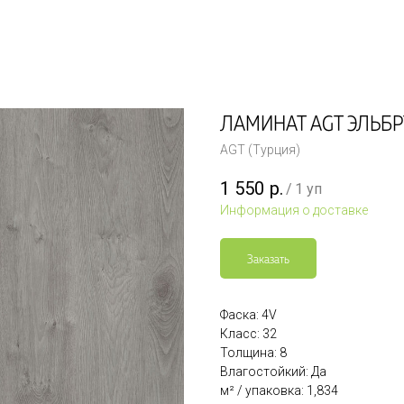
ЛАМИНАТ AGT ЭЛЬБР
AGT (Турция)
1 550
р.
/
1 уп
Информация о доставке
Заказать
Фаска: 4V
Класс: 32
Толщина: 8
Влагостойкий: Да
м² / упаковка: 1,834