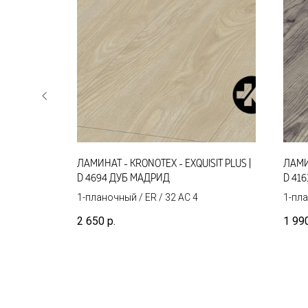
33 4V
ЛАМИНАТ - KRONOTEX - EXQUISIT PLUS |
ЛАМИ
ЛЬНЫЙ |
D 4694 ДУБ МАДРИД
D 41
1-планочный / ER / 32 AC 4
1-пла
2 650
р.
1 99