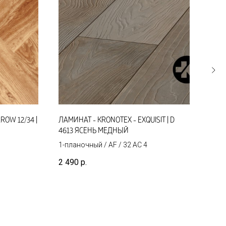
ROW 12/34 |
ЛАМИНАТ - KRONOTEX - EXQUISIT | D
ЛАМИ
4613 ЯСЕНЬ МЕДНЫЙ
ЭЛЬ
Арти
1-планочный / AF / 32 AC 4
1-пл
2 490
р.
3 10