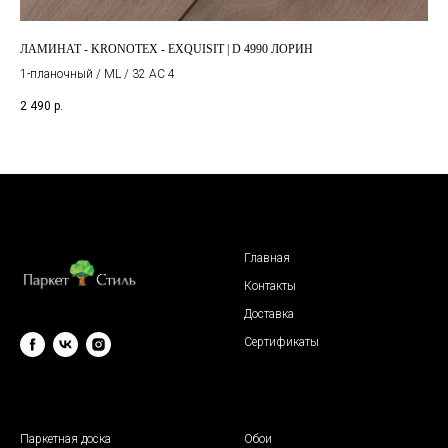
ЛАМИНАТ - KRONOTEX - EXQUISIT | D 4990 ЛОРИН
ЛА
1-планочный / ML / 32 AC 4
2 490
р.
3 4
Главная
Контакты
Доставка
Сертификаты
© 2009 "Паркет Стиль"
Паркетная доска
Обои