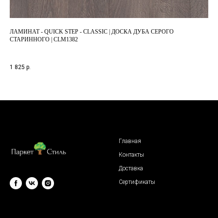
ЛАМИНАТ - QUICK STEP - CLASSIC | ДОСКА ДУБА СЕРОГО
ЛАМ
СТАРИННОГО | CLM1382
3 1
1 825
р.
Главная
Контакты
Доставка
Сертификаты
© 2009 "Паркет Стиль"