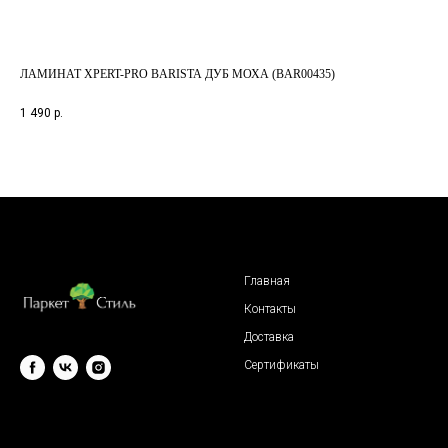
ЛАМИНАТ XPERT-PRO BARISTA ДУБ МОХА (BAR00435)
ЛА
КО
1 490
р.
3 1
Главная
Контакты
Доставка
Сертификаты
© 2009 "Паркет Стиль"