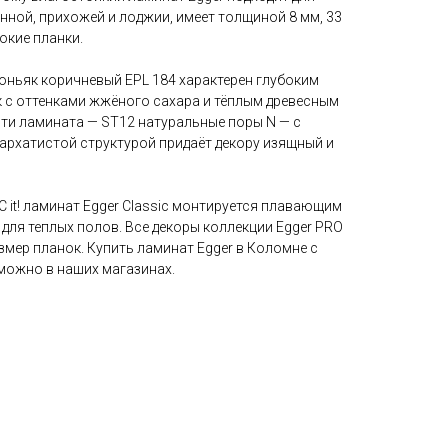
нной, прихожей и лоджии, имеет толщиной 8 мм, 33
окие планки.
оньяк коричневый EPL 184 характерен глубоким
 с оттенками жжёного сахара и тёплым древесным
сти ламината — ST12 натуральные поры N — с
архатистой структурой придаёт декору изящный и
C it! ламинат Egger Classic монтируется плавающим
 для теплых полов. Все декоры коллекции Egger PRO
змер планок. Купить ламинат Egger в Коломне с
можно в наших магазинах.