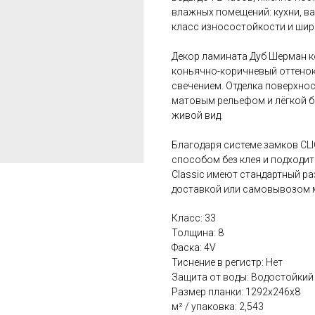
влажных помещений: кухни, ва
класс износостойкости и шир
Декор ламината Дуб Шерман к
коньячно-коричневый оттенок
свечением. Отделка поверхно
матовым рельефом и лёгкой б
живой вид.
Благодаря системе замков CLI
способом без клея и подходит
Classic имеют стандартный ра
доставкой или самовывозом 
Класс: 33
Толщина: 8
Фаска: 4V
Тиснение в регистр: Нет
Защита от воды: Водостойкий
Размер планки: 1292x246х8
м² / упаковка: 2,543