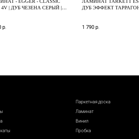
ИНАТ - EGGER - CLASSIC
ЛАМИНАТ TARKETT ES
3 4V | ДУБ ЧЕЗЕНА СЕРЫЙ |
ДУБ ЭФФЕКТ ТАРРАГО
150
0
р.
1 790
р.
Паркетная доска
ты
Ламинат
а
Винил
икаты
Пробка