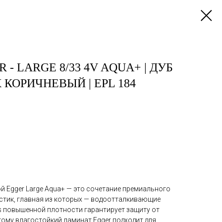
 - LARGE 8/33 4V AQUA+ | ДУБ
КОРИЧНЕВЫЙ | EPL 184
й Egger Large Aqua+ — это сочетание премиального
истик, главная из которых — водоотталкивающие
us повышенной плотности гарантирует защиту от
тому влагостойкий ламинат Egger подходит для