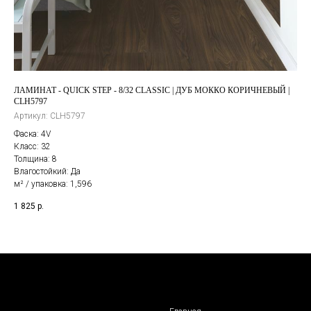
ЛАМИНАТ - QUICK STEP - 8/32 CLASSIC | ДУБ МОККО КОРИЧНЕВЫЙ |
ЛА
CLH5797
КО
Артикул:
CLH5797
Фаска: 4V
Класс: 32
Толщина: 8
Влагостойкий: Да
м² / упаковка: 1,596
1 8
1 825
р.