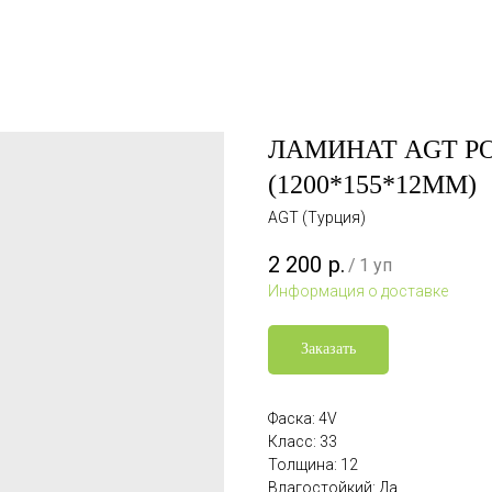
ЛАМИНАТ AGT РО
(1200*155*12ММ)
AGT (Турция)
2 200
р.
/
1 уп
Информация о доставке
Заказать
Фаска: 4V
Класс: 33
Толщина: 12
Влагостойкий: Да