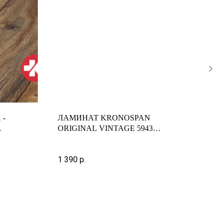
 -
ЛАМИНАТ KRONOSPAN
ЛАМ
ORIGINAL VINTAGE 5943
IMP
NATURAL HICKORY
КОР
1 390
р.
3 11