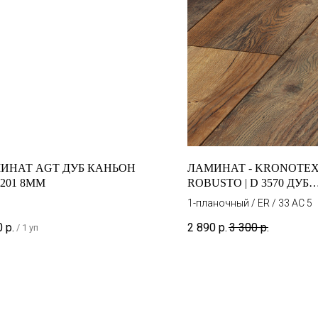
ИНАТ AGT ДУБ КАНЬОН
ЛАМИНАТ - KRONOTEX
 201 8ММ
ROBUSTO | D 3570 ДУБ
ПОРТОВЫЙ
1-планочный / ER / 33 AC 5
0
р.
2 890
р.
3 300
р.
/
1 уп