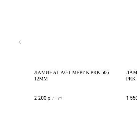
OR -
ЛАМИНАТ AGT МЕРИК PRK 506
ЛАМ
12ММ
PRK
2 200
р.
1 55
/
1 уп