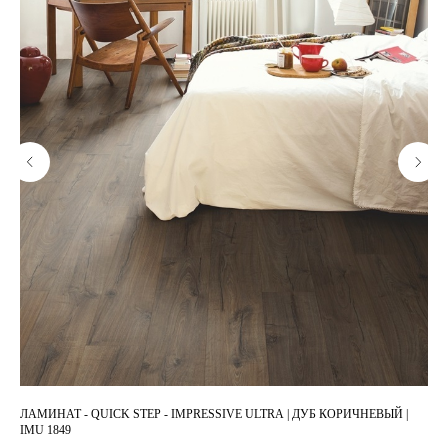
ЛАМИНАТ - QUICK STEP - IMPRESSIVE ULTRA | ДУБ КОРИЧНЕВЫЙ |
ЛА
IMU 1849
СВ