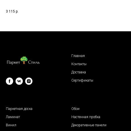
1-п
3 115
р.
3 2
Главная
Контакты
Доставка
Сертификаты
© 2009 "Паркет Стиль"
Паркетная доска
Обои
Ламинат
Настенная пробка
Винил
Декоративные панели