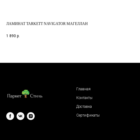
ЛАМИНАТ TARKETT NAVIGATOR МАГЕЛЛАН
ЛА
1-п
1 890
р.
2 6
Главная
Контакты
Доставка
Сертификаты
© 2009 "Паркет Стиль"