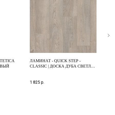
TETICA
ЛАМИНАТ - QUICK STEP -
ЛАМ
ЕВЫЙ
CLASSIC | ДОСКА ДУБА СВЕТЛО-
AMA
СЕРОГО СТАРИННОГО | CLM1405
Арти
1-пл
1 825
р.
3 10