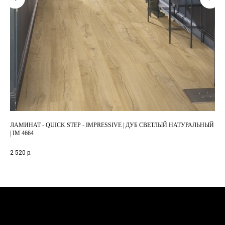
ЛАМИНАТ - QUICK STEP - IMPRESSIVE | ДУБ СВЕТЛЫЙ НАТУРАЛЬНЫЙ
ЛАМ
| IM 4664
IMU
2 520
р.
3 1