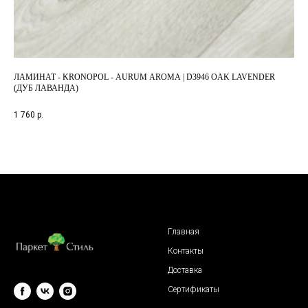
ЛАМИНАТ - KRONOPOL - AURUM AROMA | D3946 OAK LAVENDER
ЛАМ
(ДУБ ЛАВАНДА)
IMU
1 760
р.
3 1
Главная
Контакты
Доставка
Сертификаты