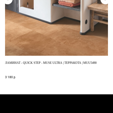
ЛАМИНАТ - QUICK STEP - MUSE ULTRA | ТЕРРАКОТА | MUU5490
ЛАМ
1-п
3 180
р.
2 4