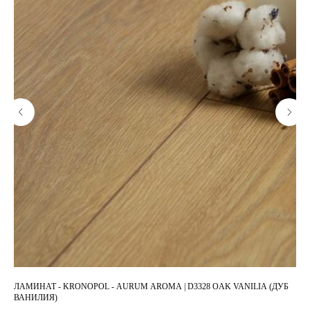
ЛАМИНАТ - KRONOPOL - AURUM AROMA | D3328 OAK VANILIA (ДУБ
ЛА
ВАНИЛИЯ)
1-п