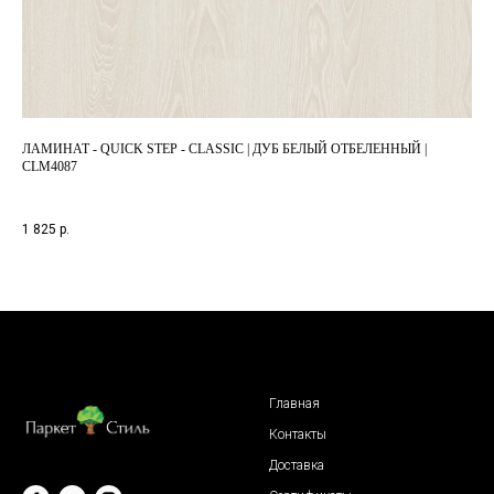
ЛАМИНАТ - QUICK STEP - CLASSIC | ДУБ БЕЛЫЙ ОТБЕЛЕННЫЙ |
ЛА
CLM4087
НА
1-п
1 825
р.
2 4
Главная
Контакты
Доставка