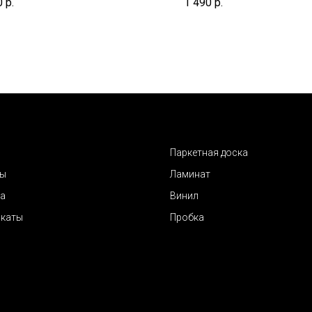
0
р.
1 490
р.
Паркетная доска
ты
Ламинат
а
Винил
икаты
Пробка