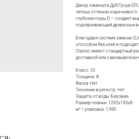
Декор ламината Дуб Гроув EPL
теплых оттенках коричневого
глубокие поры D — создает в
подчёркивающий древесные в
Благодаря системе замков CLI
способом без клея и подходит
Classic имеют стандартный ра
доставкой или самовывозом 
Класс: 33
Толщина: 8
Фаска: Нет
Тиснение в регистр: Нет
Защита от воды: Базовая
Размер планки: 1292x193х8
м² / упаковка: 1,995
СЯ: