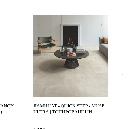
FANCY
ЛАМИНАТ - QUICK STEP - MUSE
ЛА
)
ULTRA | ТОНИРОВАННЫЙ
ORI
БЕТОН | MUU5491
COR