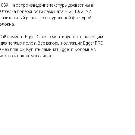
 089 — воспроизведение текстуры древесины в
. Отделка поверхности ламината — ST10/ST22
ыразительный рельеф с натуральной фактурой,
олокна.
C it! ламинат Egger Classic монтируется плавающим
 для теплых полов. Все декоры коллекции Egger PRO
змер планок. Купить ламинат Egger в Коломне с
можно в наших магазинах.