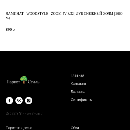
ЛАМИНАТ - WOODSTYLE - ZOOM 4V 8/32 | ДУБ СНЕЖНЫЙ ХОЛМ | 2660-
ЛАМ
V4
Арт
890
р.
2 8
Главная
Контакты
Доставка
Сертификаты
© 2009 "Паркет Стиль"
Паркетная доска
Обои