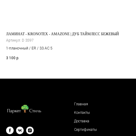
ЛАМИНАТ - KRONOTEX - AMAZONE | ДУБ ТАЙМЛЕСС БЕЖЕВЫЙ
ЛА
Артикул:
D 3597
1 8
1-планочный / ER / 33 AC 5
3 100
р.
Главная
Контакты
Доставка
Сертификаты