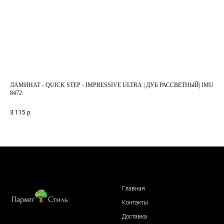
ЛАМИНАТ - QUICK STEP - IMPRESSIVE ULTRA | ДУБ РАССВЕТНЫЙ| IMU
ЛА
8472
3 4
3 115
р.
Главная
Контакты
Доставка