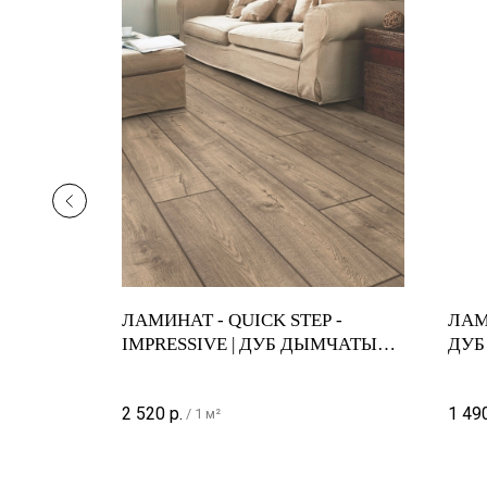
ASSIC
ЛАМИНАТ - QUICK STEP -
ЛАМ
 БЕЛЫЙ |
IMPRESSIVE | ДУБ ДЫМЧАТЫЙ |
ДУБ
IM1993
2 520
р.
1 49
/
1 м²