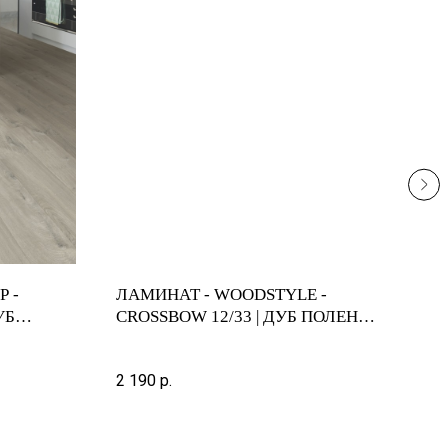
P -
ЛАМИНАТ - WOODSTYLE -
ЛАМ
УБ
CROSSBOW 12/33 | ДУБ ПОЛЕН |
MAM
IMU 3558
C131
МА
1-пл
2 190
р.
3 65