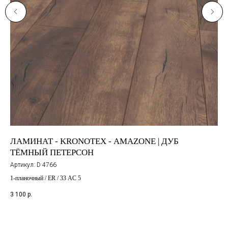
ЛАМИНАТ - KRONOTEX - AMAZONE | ДУБ
ЛА
ТЁМНЫЙ ПЕТЕРСОН
ХО
Артикул:
D 4766
1-планочный / ER / 33 AC 5
1 6
3 100
р.