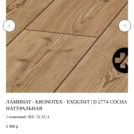
ЛАМИНАТ - KRONOTEX - EXQUISIT | D 2774 СОСНА
ЛА
НАТУРАЛЬНАЯ
С
1-планочный / MX / 32 AC 4
1-п
2 490
р.
2 8